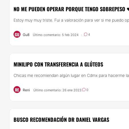
NO ME PUEDEN OPERAR PORQUE TENGO SOBREPESO 
Estoy muy muy triste. Fui a valoración para ver si me puedo o
GU
Gu8
4
Último comentario: 5 feb 2024
·
MINILIPO CON TRANSFERENCIA A GLÚTEOS
Chicas me recomiendan algún lugar en Cdmx para hacerme la m
RE
Reni
0
Último comentario: 26 ene 2023
BUSCO RECOMENDACIÓN DR DANIEL VARGAS