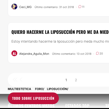
Ceci_MG
11
Último comentario: 31 oct 2018
·
QUIERO HACERME LA LIPOSUCCIÓN PERO ME DA MIE
Estoy intentando hacerme la liposucción pero meda mucho mi
AL
Alejandra_Aguila_Mon
20
Último comentario: 13 oct 2018
·
1
2
MULTIESTETICA
FORO
LIPOSUCCIÓN
TODO SOBRE LIPOSUCCIÓN
ÚLTIMOS CENTROS VISTOS
ESTADOS TOP
T