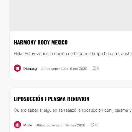
HARMONY BODY MEXICO
Hola! Estoy viendo la opción de hacerme la lipo hd con transfer
DI
Dianasg
4
Último comentario: 9 oct 2020
·
LIPOSUCCIÓN J PLASMA RENUVION
Quiero saber si alguien se realizó la liposucción con j plasma y 
MI
Milivi
10
Último comentario: 14 may 2020
·