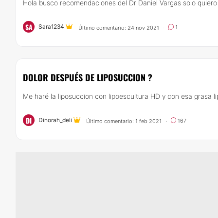
Hola busco recomendaciones del Dr Daniel Vargas solo quiero sa
SA
Sara1234
1
Último comentario: 24 nov 2021
·
DOLOR DESPUÉS DE LIPOSUCCION ?
Me haré la liposuccion con lipoescultura HD y con esa grasa li
DI
Dinorah_deli
167
Último comentario: 1 feb 2021
·