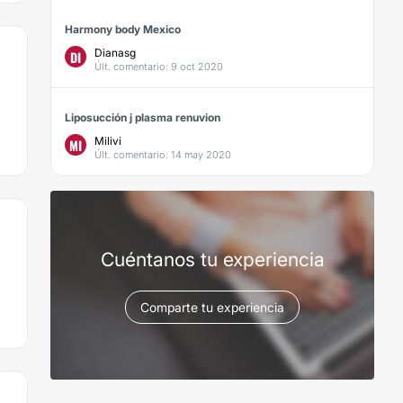
Harmony body Mexico
Dianasg
DI
Últ. comentario: 9 oct 2020
Liposucción j plasma renuvion
Milivi
MI
Últ. comentario: 14 may 2020
Cuéntanos tu experiencia
Comparte tu experiencia