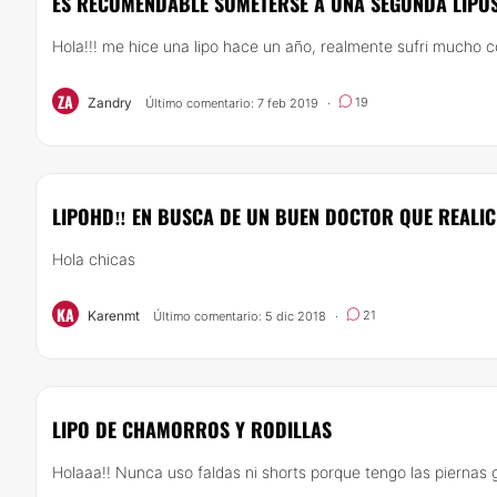
ES RECOMENDABLE SOMETERSE A UNA SEGUNDA LIPO
Hola!!! me hice una lipo hace un año, realmente sufri mucho c
ZA
Zandry
19
Último comentario: 7 feb 2019
·
LIPOHD‼️ EN BUSCA DE UN BUEN DOCTOR QUE REALIC
Hola chicas
KA
Karenmt
21
Último comentario: 5 dic 2018
·
LIPO DE CHAMORROS Y RODILLAS
Holaaa!! Nunca uso faldas ni shorts porque tengo las piernas g