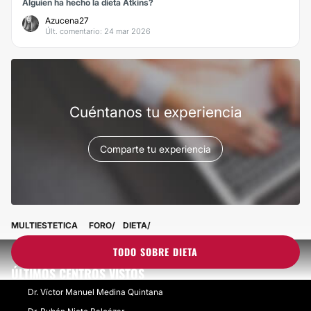
Alguien ha hecho la dieta Atkins?
Azucena27
Últ. comentario: 24 mar 2026
Cuéntanos tu experiencia
Comparte tu experiencia
MULTIESTETICA
FORO
DIETA
TODO SOBRE DIETA
ÚLTIMOS CENTROS VISTOS
Dr. Víctor Manuel Medina Quintana