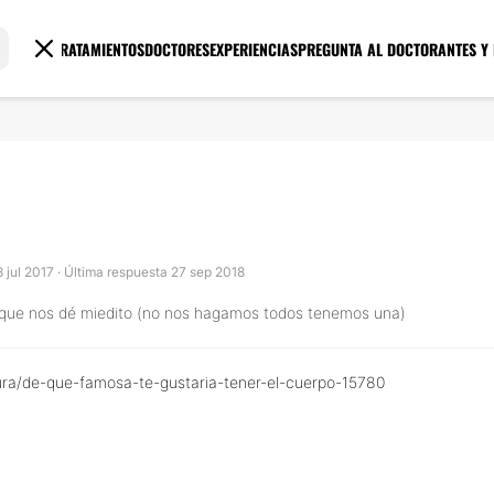
TRATAMIENTOS
DOCTORES
EXPERIENCIAS
PREGUNTA AL DOCTOR
ANTES Y
8 jul 2017 · Última respuesta 27 sep 2018
unque nos dé miedito (no nos hagamos todos tenemos una)
ltura/de-que-famosa-te-gustaria-tener-el-cuerpo-15780