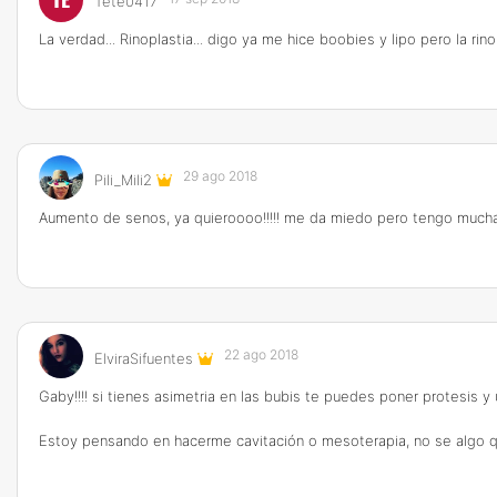
Tete0417
La verdad... Rinoplastia... digo ya me hice boobies y lipo pero la ri
29 ago 2018
Pili_Mili2
Aumento de senos, ya quieroooo!!!!! me da miedo pero tengo much
22 ago 2018
ElviraSifuentes
Gaby!!!! si tienes asimetria en las bubis te puedes poner protesis
Estoy pensando en hacerme cavitación o mesoterapia, no se algo q me