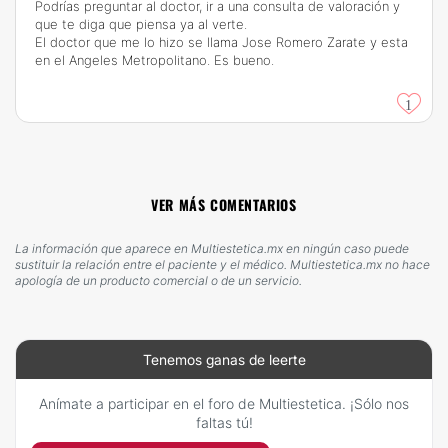
Podrías preguntar al doctor, ir a una consulta de valoración y
que te diga que piensa ya al verte.
El doctor que me lo hizo se llama Jose Romero Zarate y esta
en el Angeles Metropolitano. Es bueno.
1
VER MÁS COMENTARIOS
La información que aparece en Multiestetica.mx en ningún caso puede
sustituir la relación entre el paciente y el médico. Multiestetica.mx no hace
apología de un producto comercial o de un servicio.
Tenemos ganas de leerte
Anímate a participar en el foro de Multiestetica. ¡Sólo nos
faltas tú!