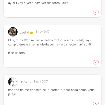
ay siiii voy a verlo para ver tus fotos Lau!!!!
1
3 nov 2017
LauTH
Mira,
https://forum.multiestetica.mx/bolsas-de-bichat/hoy-
cumplo-tres-semanas-de-hacerme-la-bichectomia-19579
hice un foro
1
3 nov 2017
Sonia87
nooooo no me espantarñe lo prometo pero nada como verlo
jejeje
0