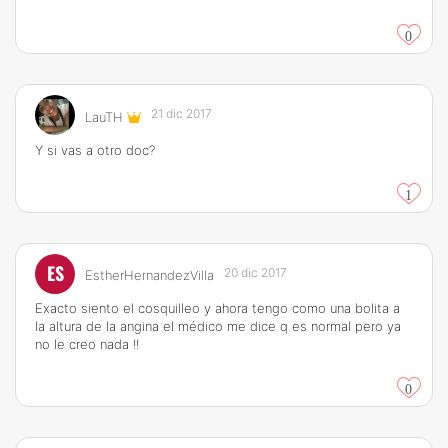
0
21 dic 2017
LauTH
Y si vas a otro doc?
1
ES
20 dic 2017
EstherHernandezVilla
Exacto siento el cosquilleo y ahora tengo como una bolita a
la altura de la angina el médico me dice q es normal pero ya
no le creo nada !!
0