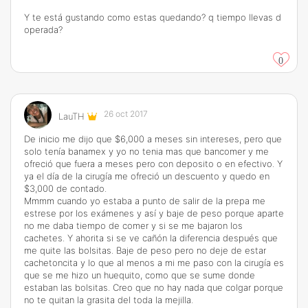
Y te está gustando como estas quedando? q tiempo llevas d
operada?
0
26 oct 2017
LauTH
De inicio me dijo que $6,000 a meses sin intereses, pero que
solo tenía banamex y yo no tenia mas que bancomer y me
ofreció que fuera a meses pero con deposito o en efectivo. Y
ya el día de la cirugía me ofreció un descuento y quedo en
$3,000 de contado.
Mmmm cuando yo estaba a punto de salir de la prepa me
estrese por los exámenes y así y baje de peso porque aparte
no me daba tiempo de comer y si se me bajaron los
cachetes. Y ahorita si se ve cañón la diferencia después que
me quite las bolsitas. Baje de peso pero no deje de estar
cachetoncita y lo que al menos a mi me paso con la cirugía es
que se me hizo un huequito, como que se sume donde
estaban las bolsitas. Creo que no hay nada que colgar porque
no te quitan la grasita del toda la mejilla.