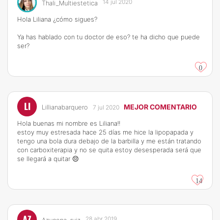
14 jul 2020
Thali_Multiestetica
Hola Liliana ¿cómo sigues?
Ya has hablado con tu doctor de eso? te ha dicho que puede
ser?
0
LI
MEJOR COMENTARIO
Lillianabarquero
7 jul 2020
Hola buenas mi nombre es Liliana!!
estoy muy estresada hace 25 días me hice la lipopapada y
tengo una bola dura debajo de la barbilla y me están tratando
con carboxiterapia y no se quita estoy desesperada será que
se llegará a quitar 😔
14
AZ
28 abr 2019