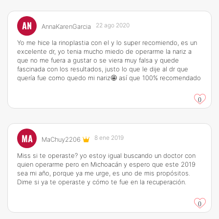
AN
22 ago 2020
AnnaKarenGarcia
Yo me hice la rinoplastia con el y lo super recomiendo, es un
excelente dr, yo tenia mucho miedo de operarme la nariz a
que no me fuera a gustar o se viera muy falsa y quede
fascinada con los resultados, justo lo que le dije al dr que
quería fue como quedo mi nariz🤩 así que 100% recomendado
0
MA
8 ene 2019
MaChuy2206
Miss si te operaste? yo estoy igual buscando un doctor con
quien operarme pero en Michoacán y espero que este 2019
sea mi año, porque ya me urge, es uno de mis propósitos.
Dime si ya te operaste y cómo te fue en la recuperación.
0