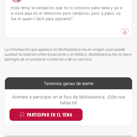
Hola nena, la verdad es que no lo conozco para nada y ya vi
si esta aqui en el directorio pero tampoco, pero q pasó, xq
fue el quien t latió para operarte?
0
La información que aparece en Multiestetica.mx en ningún caso puede
sustituir la relación entre el paciente y el médico. Multiestetica.mx no hace
apología de un producto comercial o de un servicio.
Tenemos ganas de leerte
Anímate a participar en el foro de Multiestetica. ¡Sólo nos
faltas tú!
PARTICIPAR EN EL TEMA