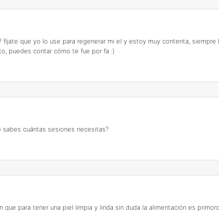
llo? fíjate que yo lo use para regenerar mi el y estoy muy contenta, siem
nto, puedes contar cómo te fue por fa :)
mo sabes cuántas sesiones necesitas?
 que para tener una piel limpia y linda sin duda la alimentación es primor