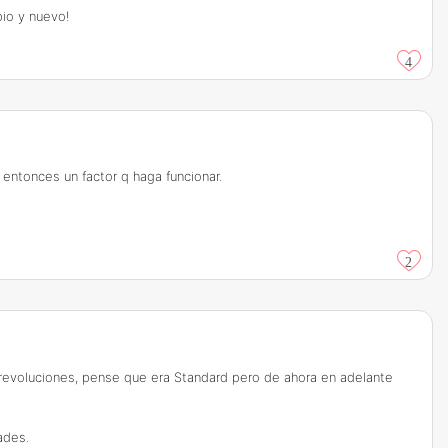
io y nuevo!
4
entonces un factor q haga funcionar.
2
s revoluciones, pense que era Standard pero de ahora en adelante
ades.