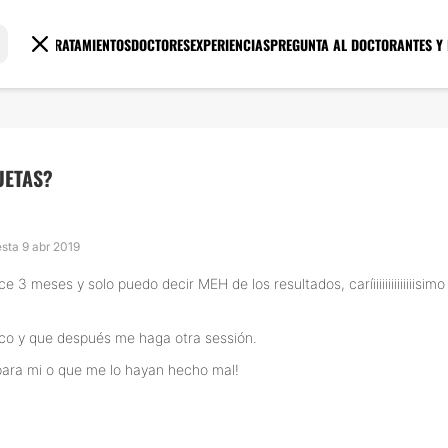
TRATAMIENTOS
DOCTORES
EXPERIENCIAS
PREGUNTA AL DOCTOR
ANTES Y
UETAS?
esta 9 abr 2019
e 3 meses y solo puedo decir MEH de los resultados, caríiiiiiiiiiiiiiisi
oco y que después me haga otra sessión.
para mi o que me lo hayan hecho mal!