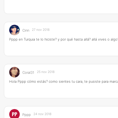
27 nov 2018
Cinn
Pppp en Turquia te lo hiciste? y por qué hasta allá? allá vives o algo
25 nov 2018
Coral31
Hola Pppp cómo estás? como sientes tu cara, te pusiste para marca
PP
24 nov 2018
Pppp