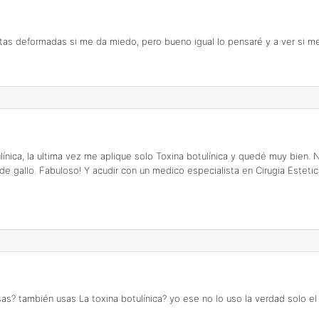
istas deformadas si me da miedo, pero bueno igual lo pensaré y a ver si me
ica, la ultima vez me aplique solo Toxina botulínica y quedé muy bien. No
de gallo. Fabuloso! Y acudir con un medico especialista en Cirugia Esteti
s? también usas La toxina botulínica? yo ese no lo uso la verdad solo el 