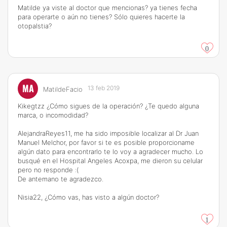
Matilde ya viste al doctor que mencionas? ya tienes fecha
para operarte o aún no tienes? Sólo quieres hacerte la
otopalstia?
0
MA
13 feb 2019
MatildeFacio
Kikegtzz ¿Cómo sigues de la operación? ¿Te quedo alguna
marca, o incomodidad?
AlejandraReyes11, me ha sido imposible localizar al Dr Juan
Manuel Melchor, por favor si te es posible proporcioname
algún dato para encontrarlo te lo voy a agradecer mucho. Lo
busqué en el Hospital Angeles Acoxpa, me dieron su celular
pero no responde :(
De antemano te agradezco.
Nisia22, ¿Cómo vas, has visto a algún doctor?
1