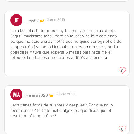
JE
2 ene 2019
Jess97
Hola Mariela : El trato es muy bueno , y el de su asistente
(jaqui ) muchisimo mas , pero en mi caso no lo recomiendo
porque me dejo una asimetría que no quiso corregir el dia de
la operación ( yo se lo hice saber en ese momento y podía
corregirse y tuve que esperar 6 meses para hacerme el
retoque. Lo ideal es que quedes al 100% a la primera.
0
MA
31 dic 2018
Mariela2020
Jess tienes fotos de tu antes y después?, Por qué no lo
recomiendas? te trato mal o algo?, porque dices que el
resultado sí te gustó no?
0