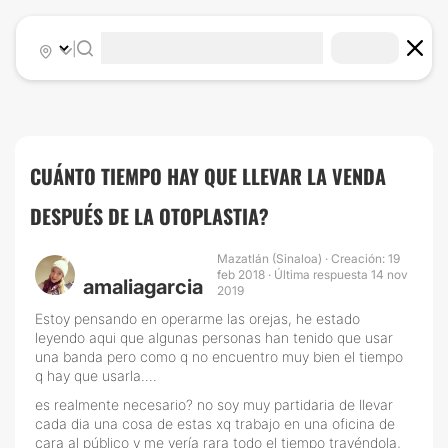
|
CUÁNTO TIEMPO HAY QUE LLEVAR LA VENDA
DESPUÉS DE LA OTOPLASTIA?
Mazatlán (Sinaloa) · Creación: 19
feb 2018 · Última respuesta 14 nov
amaliagarcia
2019
Estoy pensando en operarme las orejas, he estado
leyendo aqui que algunas personas han tenido que usar
una banda pero como q no encuentro muy bien el tiempo
q hay que usarla....
es realmente necesario? no soy muy partidaria de llevar
cada dia una cosa de estas xq trabajo en una oficina de
cara al público y me vería rara todo el tiempo trayéndola,