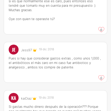
si es que normalmente ese es caro, pues entonces eso
tendré que tomarlo muy en cuenta para mi presupuesto :).
Muchas gracias.
Oye con quien te operaste tú?
0
JE
19 dic 2018
Jess97
Pues si hay que considerar gastos extras , como unos 1,000 ,
el antibióticos el más caro en mi caso fue antibiotico y
analgesico , ambos los compre de patente.
0
KA
19 dic 2018
kaiDiaz
Si gastas mucho dinero después de la operación??? Porque