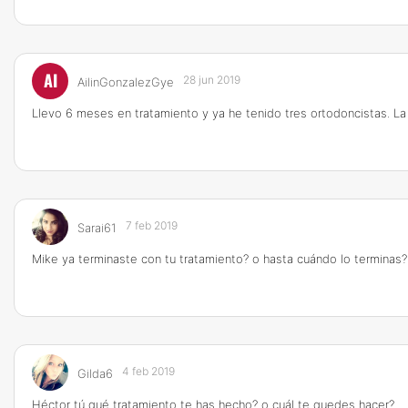
AI
28 jun 2019
AilinGonzalezGye
Llevo 6 meses en tratamiento y ya he tenido tres ortodoncistas. L
7 feb 2019
Sarai61
Mike ya terminaste con tu tratamiento? o hasta cuándo lo terminas
4 feb 2019
Gilda6
Héctor tú qué tratamiento te has hecho? o cuál te quedes hacer?