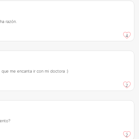
ha razón.
4
 que me encanta ir con mi doctora :)
2
iento?
2