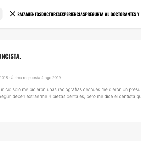
TRATAMIENTOS
DOCTORES
EXPERIENCIAS
PREGUNTA AL DOCTOR
ANTES Y
ONCISTA.
 2018 · Última respuesta 4 ago 2019
l inicio solo me pidieron unas radiografías después me dieron un pres
. Según deben extraerme 4 piezas dentales, pero me dice el dentista q