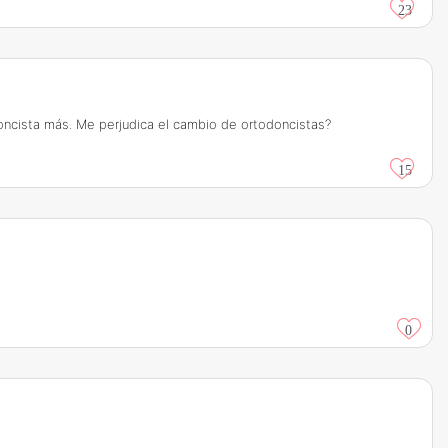
23
oncista más. Me perjudica el cambio de ortodoncistas?
15
0