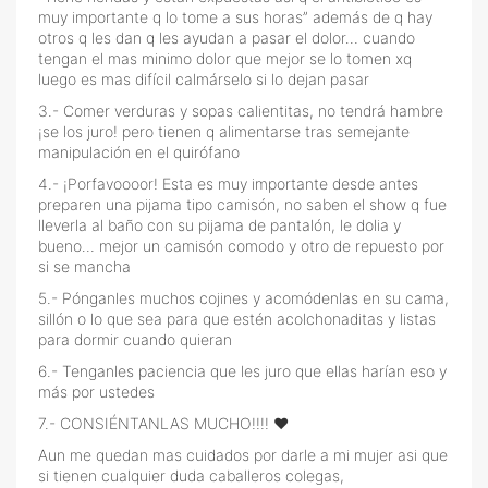
muy importante q lo tome a sus horas” además de q hay
otros q les dan q les ayudan a pasar el dolor… cuando
tengan el mas minimo dolor que mejor se lo tomen xq
luego es mas difícil calmárselo si lo dejan pasar
3.- Comer verduras y sopas calientitas, no tendrá hambre
¡se los juro! pero tienen q alimentarse tras semejante
manipulación en el quirófano
4.- ¡Porfavoooor! Esta es muy importante desde antes
preparen una pijama tipo camisón, no saben el show q fue
lleverla al baño con su pijama de pantalón, le dolia y
bueno… mejor un camisón comodo y otro de repuesto por
si se mancha
5.- Pónganles muchos cojines y acomódenlas en su cama,
sillón o lo que sea para que estén acolchonaditas y listas
para dormir cuando quieran
6.- Tenganles paciencia que les juro que ellas harían eso y
más por ustedes
7.- CONSIÉNTANLAS MUCHO!!!! ❤️
Aun me quedan mas cuidados por darle a mi mujer asi que
si tienen cualquier duda caballeros colegas,