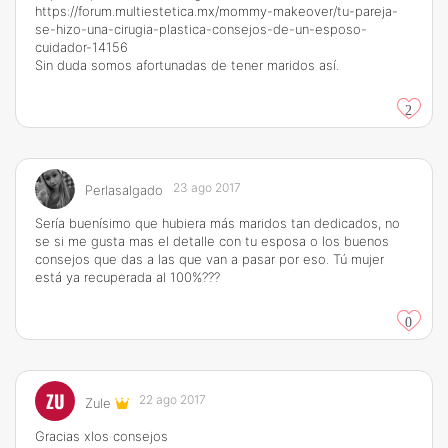
https://forum.multiestetica.mx/mommy-makeover/tu-pareja-
se-hizo-una-cirugia-plastica-consejos-de-un-esposo-
cuidador-14156
Sin duda somos afortunadas de tener maridos así.
2
23 ago 2017
Perlasalgado
Sería buenísimo que hubiera más maridos tan dedicados, no
se si me gusta mas el detalle con tu esposa o los buenos
consejos que das a las que van a pasar por eso. Tú mujer
está ya recuperada al 100%???
0
ZU
22 ago 2017
Zule
Gracias xlos consejos