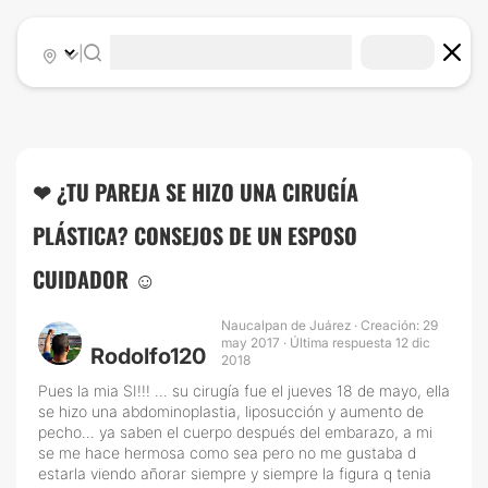
|
❤ ¿TU PAREJA SE HIZO UNA CIRUGÍA
PLÁSTICA? CONSEJOS DE UN ESPOSO
CUIDADOR ☺️
Naucalpan de Juárez · Creación: 29
may 2017 · Última respuesta 12 dic
Rodolfo120
2018
Pues la mia SI!!! ... su cirugía fue el jueves 18 de mayo, ella
se hizo una abdominoplastia, liposucción y aumento de
pecho... ya saben el cuerpo después del embarazo, a mi
se me hace hermosa como sea pero no me gustaba d
estarla viendo añorar siempre y siempre la figura q tenia