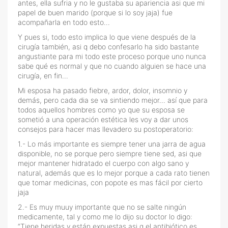
antes, ella sufria y no le gustaba su apariencia asi que mi
papel de buen marido (porque si lo soy jaja) fue
acompañarla en todo esto...
Y pues si, todo esto implica lo que viene después de la
cirugía también, asi q debo confesarlo ha sido bastante
angustiante para mi todo este proceso porque uno nunca
sabe qué es normal y que no cuando alguien se hace una
cirugía, en fin...
Mi esposa ha pasado fiebre, ardor, dolor, insomnio y
demás, pero cada dia se va sintiendo mejor… así que para
todos aquellos hombres como yo que su esposa se
sometió a una operación estética les voy a dar unos
consejos para hacer mas llevadero su postoperatorio:
1.- Lo más importante es siempre tener una jarra de agua
disponible, no se porque pero siempre tiene sed, asi que
mejor mantener hidratado el cuerpo con algo sano y
natural, además que es lo mejor porque a cada rato tienen
que tomar medicinas, con popote es mas fácil por cierto
jaja
2.- Es muy muuy importante que no se salte ningún
medicamente, tal y como me lo dijo su doctor lo digo:
“Tiene heridas y están expuestas asi q el antibiótico es