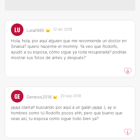
LU
12 dic 2018
Luna1985
Hola, hola, por aquí alguien que me recomiende un doctor en
Sinaloa? quiero hacerme el mommy. Ya veo que Rodolfo,
ayudó a su esposa, cómo sigue ya toda recuperada? podrías
mostrar sus fotos de antes y después?
0
GE
20 sep 2018
Genesis2018
jajaja clarita!! buscando por aquí a un galán jajaja :), ay si
hombres como tú Rodolfo pocos ehh, pero que bueno que
seas así, tu esposa como sigue todo bien ya?
1