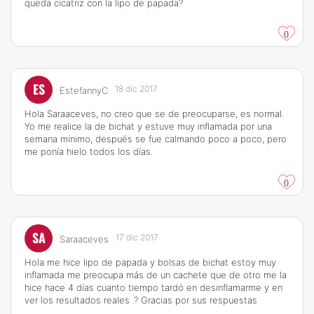
queda cicatriz con la lipo de papada?
0
ES
18 dic 2017
EstefannyC
Hola Saraaceves, no creo que se de preocuparse, es normal.
Yo me realice la de bichat y estuve muy inflamada por una
semana mínimo, después se fue calmando poco a poco, pero
me ponía hielo todos los días.
0
SA
17 dic 2017
Saraaceves
Hola me hice lipo de papada y bolsas de bichat estoy muy
inflamada me preocupa más de un cachete que de otro me la
hice hace 4 días cuanto tiempo tardó en desinflamarme y en
ver los resultados reales .? Gracias por sus respuestas