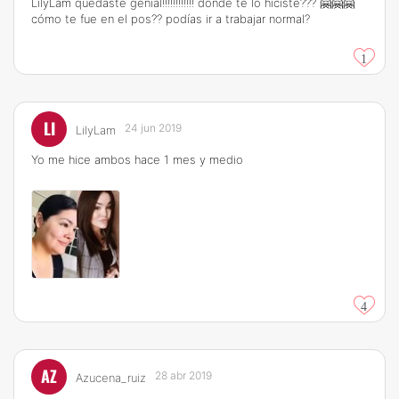
LilyLam quedaste genial!!!!!!!!!!!! dónde te lo hiciste??? 🤗🤗🤗
cómo te fue en el pos?? podías ir a trabajar normal?
1
LI
24 jun 2019
LilyLam
Yo me hice ambos hace 1 mes y medio
4
AZ
28 abr 2019
Azucena_ruiz