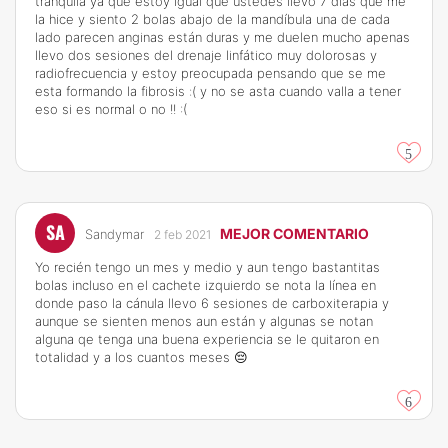
tranquila ya que estoy igual que ustedes llevo 7 días que me
la hice y siento 2 bolas abajo de la mandíbula una de cada
lado parecen anginas están duras y me duelen mucho apenas
llevo dos sesiones del drenaje linfático muy dolorosas y
radiofrecuencia y estoy preocupada pensando que se me
esta formando la fibrosis :( y no se asta cuando valla a tener
eso si es normal o no !! :(
5
SA
MEJOR COMENTARIO
Sandymar
2 feb 2021
Yo recién tengo un mes y medio y aun tengo bastantitas
bolas incluso en el cachete izquierdo se nota la línea en
donde paso la cánula llevo 6 sesiones de carboxiterapia y
aunque se sienten menos aun están y algunas se notan
alguna qe tenga una buena experiencia se le quitaron en
totalidad y a los cuantos meses 😔
6