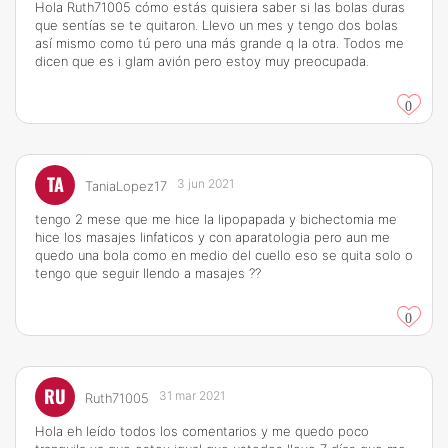
Hola Ruth71005 cómo estás quisiera saber si las bolas duras
que sentías se te quitaron. Llevo un mes y tengo dos bolas
así mismo como tú pero una más grande q la otra. Todos me
dicen que es i glam avión pero estoy muy preocupada.
0
TA
3 jun 2021
TaniaLopez17
tengo 2 mese que me hice la lipopapada y bichectomia me
hice los masajes linfaticos y con aparatologia pero aun me
quedo una bola como en medio del cuello eso se quita solo o
tengo que seguir llendo a masajes ??
0
RU
31 mar 2021
Ruth71005
Hola eh leído todos los comentarios y me quedo poco