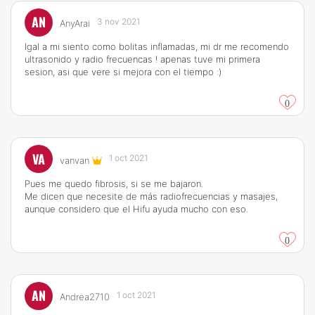
AN
3 nov 2021
AnyArai
Igal a mi siento como bolitas inflamadas, mi dr me recomendo
ultrasonido y radio frecuencas ! apenas tuve mi primera
sesion, asi que vere si mejora con el tiempo :)
0
VA
1 oct 2021
vanvan
Pues me quedo fibrosis, si se me bajaron.
Me dicen que necesite de más radiofrecuencias y masajes,
aunque considero que el Hifu ayuda mucho con eso.
0
AN
1 oct 2021
Andrea2710