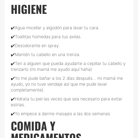
HIGIENE
✔️Agua micellar y algodón para lavar tu cara.
✔️Toallitas húmedas para tus axilas.
✔️Desodorante en spray.
✔️Mantén tu cabello en una trenza.
✔️Ten a alguien que pueda ayudarte a cepillar tu cabello y
trenzarlo (mi mamá me ayudo aquí haha)
✔️Yo me pude bañar a los 2 días después... mi mamá me
ayudo, yo no tuve vendaje así que me pude lavar
completamente).
✔️Hidrata tu piel las veces que sea necesario para evitar
estrías.
✔️Yo empece a darme masajes a las dos semanas
COMIDA Y
MEDICAMENTOS