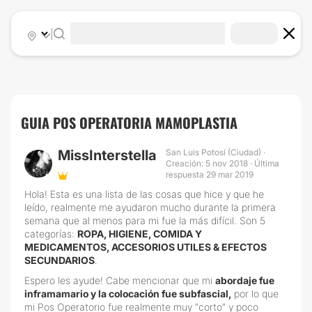
|
GUIA POS OPERATORIA MAMOPLASTIA
MissInterstella
San Luis Potosí (Ciudad) ·
Creación: 5 nov 2018 · Última
respuesta 29 mar 2019
Hola! Esta es una lista de las cosas que hice y que he
leído, realmente me ayudaron mucho durante la primera
semana que al menos para mi fue la más difícil. Son 5
categorías:
ROPA, HIGIENE, COMIDA Y
MEDICAMENTOS, ACCESORIOS UTILES & EFECTOS
SECUNDARIOS
.
Espero les ayude! Cabe mencionar que mi
abordaje fue
inframamario y la colocación fue subfascial,
por lo que
mi Pos Operatorio fue realmente muy “corto” y poco