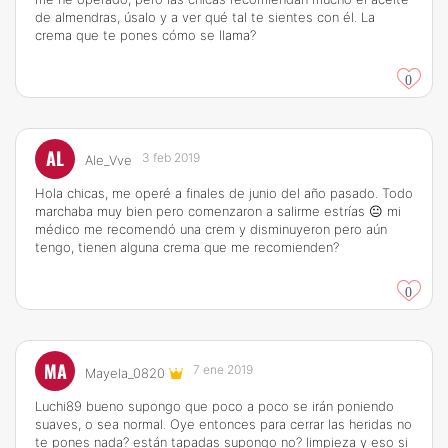
de almendras, úsalo y a ver qué tal te sientes con él. La
crema que te pones cómo se llama?
0
AL
3 feb 2019
Ale_Vve
Hola chicas, me operé a finales de junio del año pasado. Todo
marchaba muy bien pero comenzaron a salirme estrías 😐 mi
médico me recomendó una crem y disminuyeron pero aún
tengo, tienen alguna crema que me recomienden?
0
MA
7 ene 2019
Mayela_0820
Luchi89 bueno supongo que poco a poco se irán poniendo
suaves, o sea normal. Oye entonces para cerrar las heridas no
te pones nada? están tapadas supongo no? limpieza y eso si