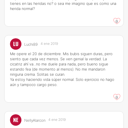
tienes en las heridas no? o sea me imagino que es como una
herida normal?
0
LU
4 ene 2019
Luchi89
Me opere el 20 de diciembre. Mis bubis siguen duras, pero
siento que cada vez menos. Se ven genial la verdad. La
cicatriz ahí va...no me duele para nada, pero bueno sigue
estando fea (de momento al menos). No me mandaron
ninguna crema. Solitas se curan.
Ya estoy haciendo vida súper normal. Solo ejercicio no hago
aún y tampoco cargo peso.
0
NE
4 ene 2019
NellyAlarcon