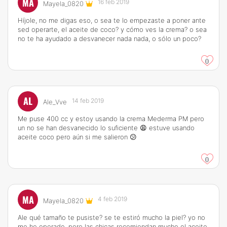
MA
16 feb 2019
Mayela_0820
Híjole, no me digas eso, o sea te lo empezaste a poner ante
sed operarte, el aceite de coco? y cómo ves la crema? o sea
no te ha ayudado a desvanecer nada nada, o sólo un poco?
0
AL
14 feb 2019
Ale_Vve
Me puse 400 cc y estoy usando la crema Mederma PM pero
un no se han desvanecido lo suficiente 😩 estuve usando
aceite coco pero aún si me salieron 😕
0
MA
4 feb 2019
Mayela_0820
Ale qué tamaño te pusiste? se te estiró mucho la piel? yo no
me he operado, pero las chicas recomiendan mucho el aceite