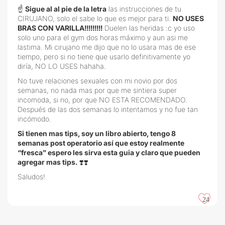
☝
Sigue al al pie de la letra
las instrucciones de tu
CIRUJANO, solo el sabe lo que es mejor para ti.
NO USES
BRAS CON VARILLA!!!!!!!!!
Duelen las heridas :c yo uso
solo uno para el gym dos horas máximo y aun asi me
lastima. Mi cirujano me dijo que no lo usara mas de ese
tiempo, pero si no tiene que usarlo definitivamente yo
diría, NO LO USES hahaha.
No tuve relaciones sexuales con mi novio por dos
semanas, no nada mas por que me sintiera super
incomoda, si no, por que NO ESTA RECOMENDADO.
Después de las dos semanas lo intentamos y no fue tan
incómodo.
Si tienen mas tips, soy un libro abierto, tengo 8
semanas post operatorio así que estoy realmente
“fresca” espero les sirva esta guia y claro que pueden
agregar mas tips.
❣️❣️
Saludos!
24