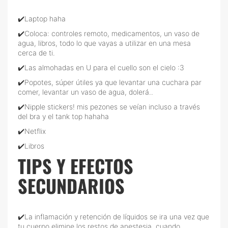
✔️Laptop haha
✔️Coloca: controles remoto, medicamentos, un vaso de
agua, libros, todo lo que vayas a utilizar en una mesa
cerca de ti.
✔️Las almohadas en U para el cuello son el cielo :3
✔️Popotes, súper útiles ya que levantar una cuchara par
comer, levantar un vaso de agua, dolerá..
✔️Nipple stickers! mis pezones se veían incluso a través
del bra y el tank top hahaha
✔️Netflix
✔️Libros
TIPS Y EFECTOS
SECUNDARIOS
✔️La inflamación y retención de líquidos se ira una vez que
tu cuerpo elimine los restos de anestesia, cuando