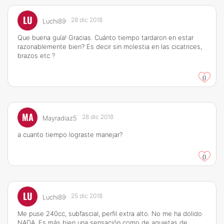
LU
28 dic 2018
Luchi89
Que buena guía! Gracias. Cuánto tiempo tardaron en estar
razonablemente bien? Es decir sin molestia en las cicatrices,
brazos etc ?
0
MA
28 dic 2018
Mayradiaz5
a cuanto tiempo lograste manejar?
0
LU
25 dic 2018
Luchi89
Me puse 240cc, subfascial, perfil extra alto. No me ha dolido
NADA. Es más bien una sensación como de agujetas de