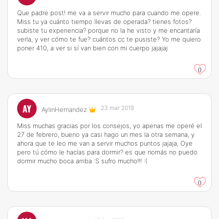
Que padre post! me va a servir mucho para cuando me opere.
Miss tu ya cuánto tiempo llevas de operada? tienes fotos?
subiste tu experiencia? porque no la he visto y me encantaría
verla, y ver cómo te fue? cuántos cc te pusiste? Yo me quiero
poner 410, a ver si sí van bien con mi cuerpo jajajaj
0
AY
23 mar 2019
AylinHernandez
Miss muchas gracias por los consejos, yo apenas me operé el
27 de febrero, bueno ya casi hago un mes la otra semana, y
ahora que te leo me van a servir muchos puntos jajaja, Oye
pero tú cómo le hacías para dormir? es que nomás no puedo
dormir mucho boca arriba :S sufro mucho!!! :(
0