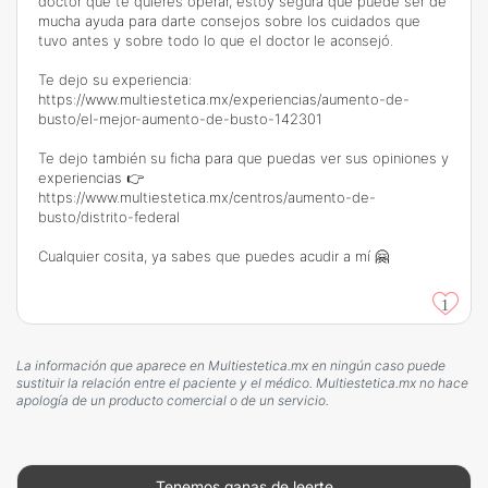
doctor que te quieres operar, estoy segura que puede ser de
mucha ayuda para darte consejos sobre los cuidados que
tuvo antes y sobre todo lo que el doctor le aconsejó.
Te dejo su experiencia:
https://www.multiestetica.mx/experiencias/aumento-de-
busto/el-mejor-aumento-de-busto-142301
Te dejo también su ficha para que puedas ver sus opiniones y
experiencias 👉
https://www.multiestetica.mx/centros/aumento-de-
busto/distrito-federal
Cualquier cosita, ya sabes que puedes acudir a mí 🤗
1
La información que aparece en Multiestetica.mx en ningún caso puede
sustituir la relación entre el paciente y el médico. Multiestetica.mx no hace
apología de un producto comercial o de un servicio.
Tenemos ganas de leerte