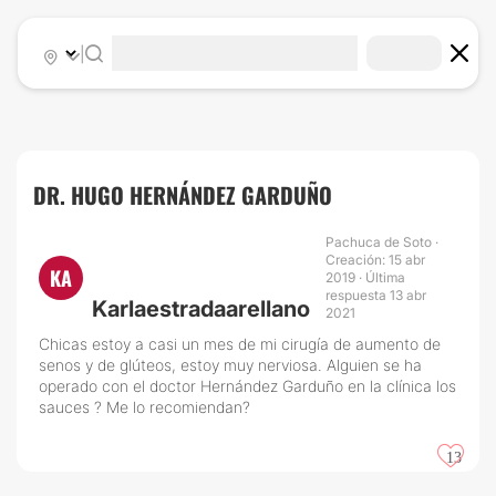
|
DR. HUGO HERNÁNDEZ GARDUÑO
Pachuca de Soto ·
Creación: 15 abr
KA
2019 · Última
respuesta 13 abr
Karlaestradaarellano
2021
Chicas estoy a casi un mes de mi cirugía de aumento de
senos y de glúteos, estoy muy nerviosa. Alguien se ha
operado con el doctor Hernández Garduño en la clínica los
sauces ? Me lo recomiendan?
13