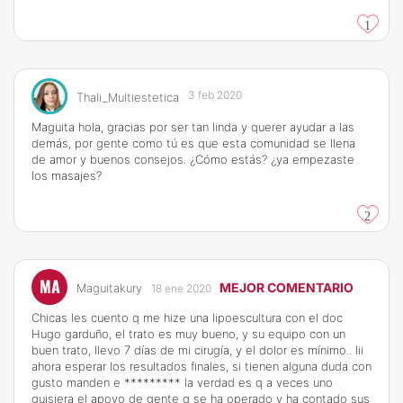
1
3 feb 2020
Thali_Multiestetica
Maguita hola, gracias por ser tan linda y querer ayudar a las
demás, por gente como tú es que esta comunidad se llena
de amor y buenos consejos. ¿Cómo estás? ¿ya empezaste
los masajes?
2
MA
MEJOR COMENTARIO
Maguitakury
18 ene 2020
Chicas les cuento q me hize una lipoescultura con el doc
Hugo garduño, el trato es muy bueno, y su equipo con un
buen trato, llevo 7 días de mi cirugía, y el dolor es mínimo.. Iii
ahora esperar los resultados finales, si tienen alguna duda con
gusto manden e ********* la verdad es q a veces uno
quisiera el apoyo de gente q se ha operado y ha contado sus