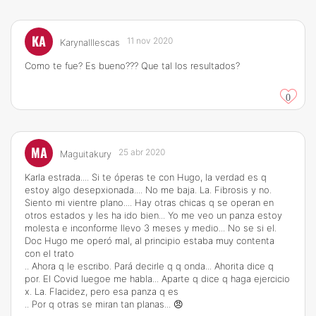
KA
11 nov 2020
KarynaIllescas
Como te fue? Es bueno??? Que tal los resultados?
0
MA
25 abr 2020
Maguitakury
Karla estrada.... Si te óperas te con Hugo, la verdad es q
estoy algo desepxionada.... No me baja. La. Fibrosis y no.
Siento mi vientre plano.... Hay otras chicas q se operan en
otros estados y les ha ido bien... Yo me veo un panza estoy
molesta e inconforme llevo 3 meses y medio... No se si el.
Doc Hugo me operó mal, al principio estaba muy contenta
con el trato
.. Ahora q le escribo. Pará decirle q q onda... Ahorita dice q
por. El Covid luegoe me habla... Aparte q dice q haga ejercicio
x. La. Flacidez, pero esa panza q es
.. Por q otras se miran tan planas... 😠