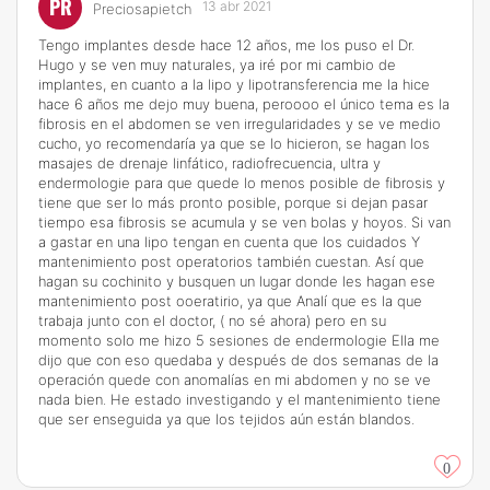
PR
13 abr 2021
Preciosapietch
Tengo implantes desde hace 12 años, me los puso el Dr.
Hugo y se ven muy naturales, ya iré por mi cambio de
implantes, en cuanto a la lipo y lipotransferencia me la hice
hace 6 años me dejo muy buena, peroooo el único tema es la
fibrosis en el abdomen se ven irregularidades y se ve medio
cucho, yo recomendaría ya que se lo hicieron, se hagan los
masajes de drenaje linfático, radiofrecuencia, ultra y
endermologie para que quede lo menos posible de fibrosis y
tiene que ser lo más pronto posible, porque si dejan pasar
tiempo esa fibrosis se acumula y se ven bolas y hoyos. Si van
a gastar en una lipo tengan en cuenta que los cuidados Y
mantenimiento post operatorios también cuestan. Así que
hagan su cochinito y busquen un lugar donde les hagan ese
mantenimiento post ooeratirio, ya que Analí que es la que
trabaja junto con el doctor, ( no sé ahora) pero en su
momento solo me hizo 5 sesiones de endermologie Ella me
dijo que con eso quedaba y después de dos semanas de la
operación quede con anomalías en mi abdomen y no se ve
nada bien. He estado investigando y el mantenimiento tiene
que ser enseguida ya que los tejidos aún están blandos.
0